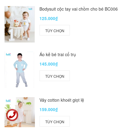
Bodysuit cộc tay vai chồm cho bé BC006
125.000₫
TÙY CHỌN
Áo kẻ bé trai cổ trụ
145.000₫
TÙY CHỌN
Váy cotton khoét giọt lệ
159.000₫
TÙY CHỌN