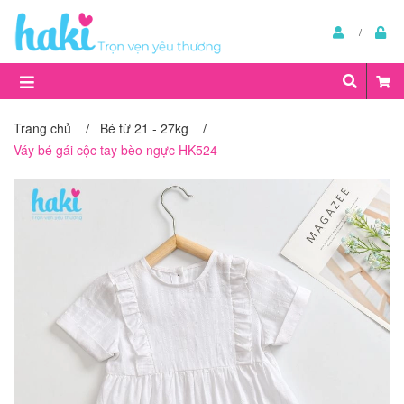
Trang chủ
Bé từ 21 - 27kg
/
/
Váy bé gái cộc tay bèo ngực HK524