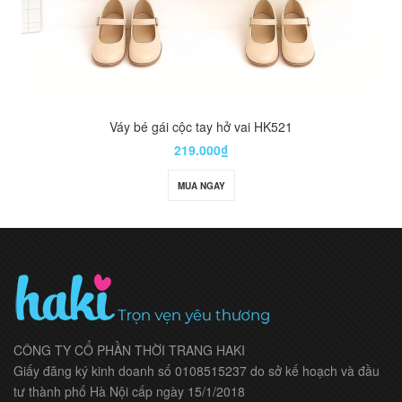
Váy bé gái cộc tay hở vai HK521
219.000₫
MUA NGAY
CÔNG TY CỔ PHẦN THỜI TRANG HAKI
Giấy đăng ký kinh doanh số 0108515237 do sở kế hoạch và đầu
tư thành phố Hà Nội cấp ngày 15/1/2018