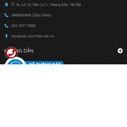
Ô 19, Lô 12, Đền Lừ 1, Hoàng Mai, Hà Nội
0889300966 (Zalo,Viber)
024 3377 5566
facebook.com/haki.net.vn
HƯỚNG DẪN
BẢN ĐỒ
LIÊN HỆ
© Bản quyền thuộc về
CÔNG TY CỔ PHẦN THỜI TRANG HAKI