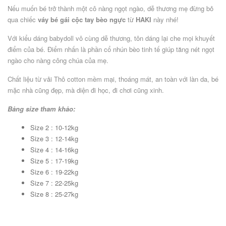
Nếu muốn bé trở thành một cô nàng ngọt ngào, dễ thương mẹ đừng bỏ
qua chiếc
váy bé gái cộc tay bèo ngực
từ
HAKI
này nhé!
Với kiểu dáng babydoll vô cùng dễ thương, tôn dáng lại che mọi khuyết
điểm của bé. Điểm nhấn là phần cổ nhún bèo tinh tế giúp tăng nét ngọt
ngào cho nàng công chúa của mẹ.
Chất liệu từ vải Thô cotton mềm mại, thoáng mát, an toàn với làn da, bé
mặc nhà cũng đẹp, mà diện đi học, đi chơi cũng xinh.
Bảng size tham khảo:
Size 2 : 10-12kg
Size 3 : 12-14kg
Size 4 : 14-16kg
Size 5 : 17-19kg
Size 6 : 19-22kg
Size 7 : 22-25kg
Size 8 : 25-27kg