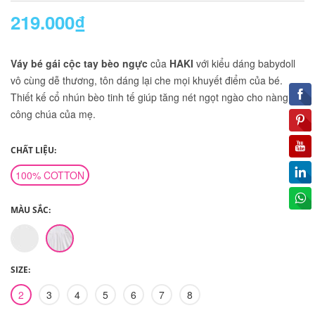
219.000₫
Váy bé gái cộc tay bèo ngực
của
HAKI
với kiểu dáng babydoll
vô cùng dễ thương, tôn dáng lại che mọi khuyết điểm của bé.
Thiết kế cổ nhún bèo tinh tế giúp tăng nét ngọt ngào cho nàng
công chúa của mẹ.
CHẤT LIỆU:
100% COTTON
MÀU SẮC:
SIZE:
2
3
4
5
6
7
8