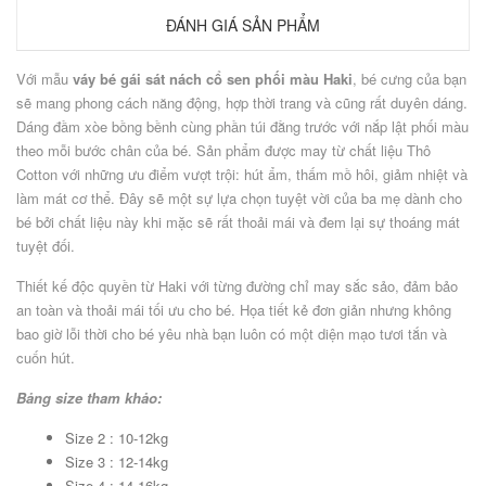
ĐÁNH GIÁ SẢN PHẨM
Với mẫu
váy bé gái sát nách cổ sen phối màu Haki
, bé cưng của bạn
sẽ mang phong cách năng động, hợp thời trang và cũng rất duyên dáng.
Dáng đầm xòe bồng bềnh cùng phần túi đằng trước với nắp lật phối màu
theo mỗi bước chân của bé. Sản phẩm được may từ chất liệu Thô
Cotton với những ưu điểm vượt trội: hút ẩm, thấm mồ hôi, giảm nhiệt và
làm mát cơ thể. Đây sẽ một sự lựa chọn tuyệt vời của ba mẹ dành cho
bé bởi chất liệu này khi mặc sẽ rất thoải mái và đem lại sự thoáng mát
tuyệt đối.
Thiết kế độc quyền từ Haki với từng đường chỉ may sắc sảo, đảm bảo
an toàn và thoải mái tối ưu cho bé. Họa tiết kẻ đơn giản nhưng không
bao giờ lỗi thời cho bé yêu nhà bạn luôn có một diện mạo tươi tắn và
cuốn hút.
Bảng size tham khảo:
Size 2 : 10-12kg
Size 3 : 12-14kg
Size 4 : 14-16kg