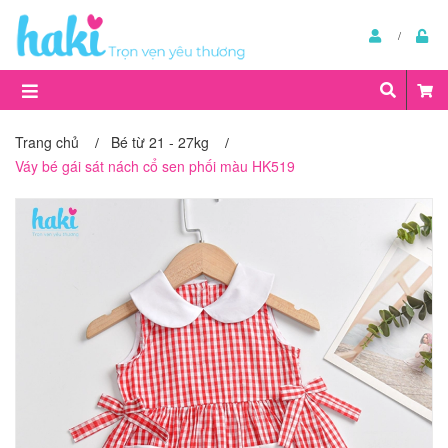
Trang chủ
Bé từ 21 - 27kg
/
/
Váy bé gái sát nách cổ sen phối màu HK519