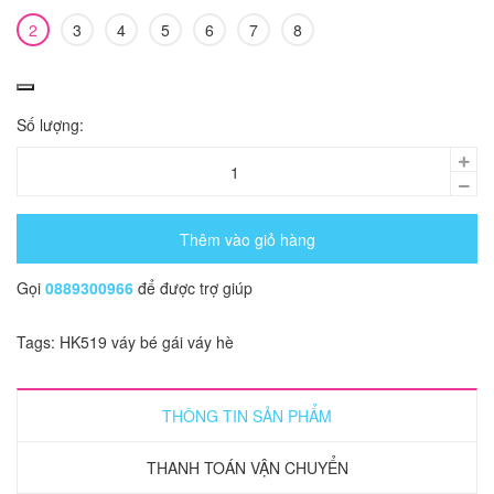
2
3
4
5
6
7
8
Số lượng:
Thêm vào giỏ hàng
Gọi
0889300966
để được trợ giúp
Tags:
HK519
váy bé gái
váy hè
THÔNG TIN SẢN PHẨM
THANH TOÁN VẬN CHUYỂN