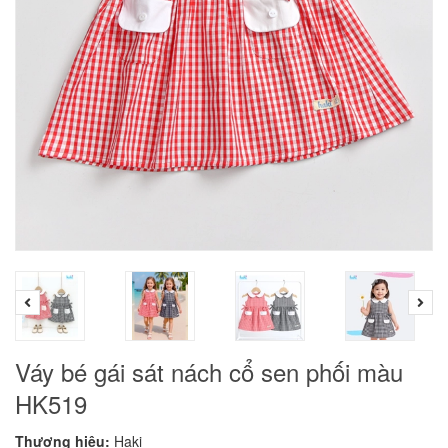
Váy bé gái sát nách cổ sen phối màu
HK519
Thương hiệu:
Haki