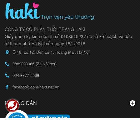
CÔNG TY CỔ PHẦN THỜI TRANG HAKI
Giấy đăng ký kinh doanh số 0108515237 do sở kế hoạch và đầu
tư thành phố Hà Nội cấp ngày 15/1/2018
Ô 19, Lô 12, Đền Lừ 1, Hoàng Mai, Hà Nội
0889300966 (Zalo,Viber)
024 3377 5566
facebook.com/haki.net.vn
HƯỚNG DẪN