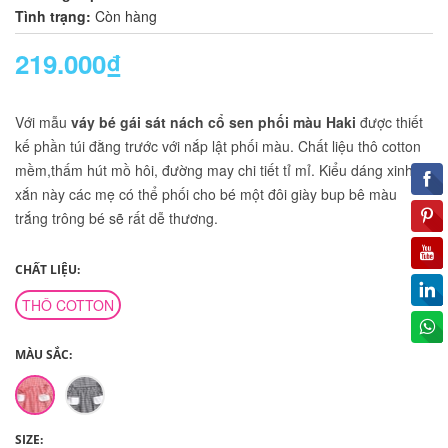
Tình trạng:
Còn hàng
219.000₫
Với mẫu
váy bé gái sát nách cổ sen phối màu Haki
được thiết
kế phần túi đằng trước với nắp lật phối màu. Chất liệu thô cotton
mềm,thấm hút mồ hôi, đường may chi tiết tỉ mỉ. Kiểu dáng xinh
xắn này các mẹ có thể phối cho bé một đôi giày bup bê màu
trắng trông bé sẽ rất dễ thương.
CHẤT LIỆU:
THÔ COTTON
MÀU SẮC:
SIZE: