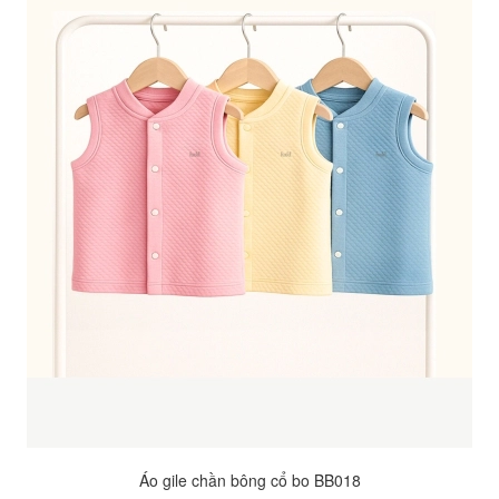
Áo gile chần bông cổ bo BB018