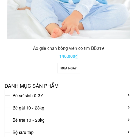
Áo gile chần bông viền cổ tim BB019
140.000₫
MUA NGAY
DANH MỤC SẢN PHẨM
Bé sơ sinh 0-3Y
Bé gái 10 - 28kg
Bé trai 10 - 28kg
Bộ sưu tập