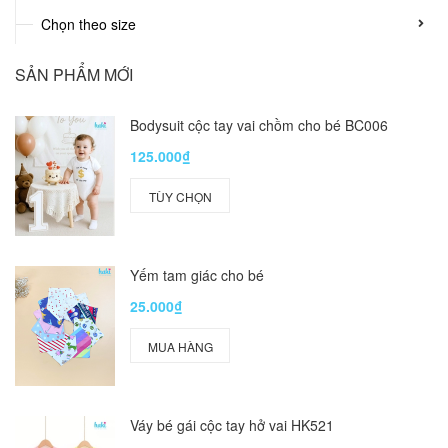
Chọn theo size
SẢN PHẨM MỚI
Bodysuit cộc tay vai chồm cho bé BC006
125.000₫
TÙY CHỌN
Yếm tam giác cho bé
25.000₫
MUA HÀNG
Váy bé gái cộc tay hở vai HK521