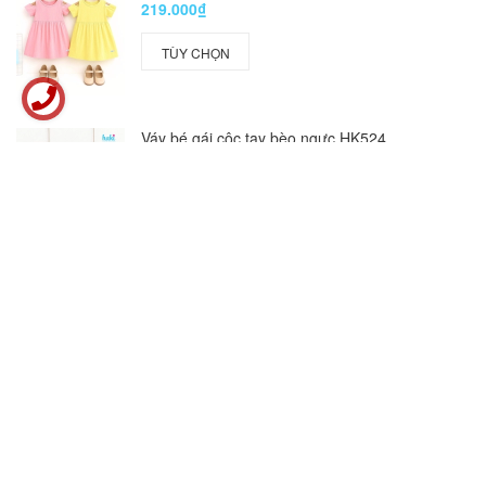
219.000₫
TÙY CHỌN
Váy bé gái cộc tay bèo ngực HK524
219.000₫
TÙY CHỌN
Xem thêm sản phẩm