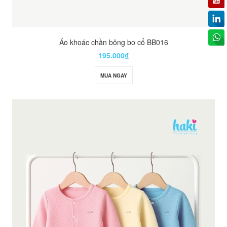
Áo khoác chần bông bo cổ BB016
195.000₫
MUA NGAY