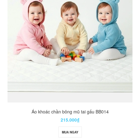
Áo khoác chần bông mũ tai gấu BB014
215.000₫
MUA NGAY