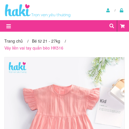
Trang chủ
Bé từ 21 - 27kg
/
/
Váy liền vai tay quấn bèo HK516