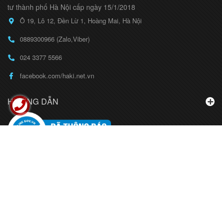
tư thành phố Hà Nội cấp ngày 15/1/2018
Ô 19, Lô 12, Đền Lừ 1, Hoàng Mai, Hà Nội
0889300966 (Zalo,Viber)
024 3377 5566
facebook.com/haki.net.vn
HƯỚNG DẪN
BẢN ĐỒ
LIÊN HỆ
© Bản quyền thuộc về
CÔNG TY CỔ PHẦN THỜI TRANG HAKI