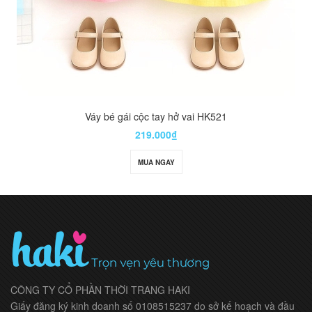
Váy bé gái cộc tay hở vai HK521
219.000₫
MUA NGAY
CÔNG TY CỔ PHẦN THỜI TRANG HAKI
Giấy đăng ký kinh doanh số 0108515237 do sở kế hoạch và đầu