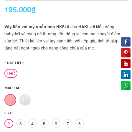
195.000₫
Váy liền vai tay quấn bèo HK516
của
HAKI
với kiểu dáng
babydoll vô cùng dễ thương, tôn dáng lại che mọi khuyết điểm
của bé. Thiết kế liền vai tay cánh tiên với nếp gấp tinh tế giúp
tăng nét ngọt ngào cho nàng công chúa của mẹ.
CHẤT LIỆU:
THÔ
MÀU SẮC:
SIZE:
2
3
4
5
6
7
8