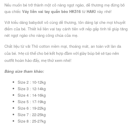
Nếu muốn bé trở thành một cô nàng ngọt ngào, dễ thương mẹ đừng bỏ
qua chiếc
Váy liền vai tay quấn bèo HK516
từ
HAKI
này nhé!
Với kiểu dáng babydoll vô cùng dễ thương, tôn dáng lại che mọi khuyết
điểm của bé. Thiết kế liền vai tay cánh tiên với nếp gấp tinh tế giúp tăng
nét ngọt ngào cho nàng công chúa của mẹ.
Chất liệu từ vải Thô cotton mềm mại, thoáng mát, an toàn với làn da
của bé.
Mẹ có thể cho bé kết hợp đầm với giày búp bê sẽ tạo nên
outfit hoàn hảo đấy, mẹ thử xem nhé!
Bảng size tham khảo:
Size 2 : 10-12kg
Size 3 : 12-14kg
Size 4 : 14-16kg
Size 5 : 17-19kg
Size 6 : 19-22kg
Size 7 : 22-25kg
Size 8 : 25-27kg