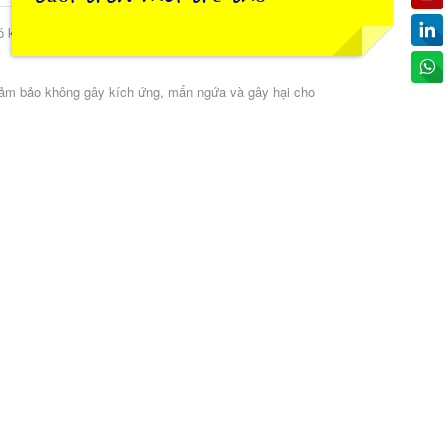
ó khả năng kháng khuẩn tự nhiên, điều hoà thân nhiệt,
 đảm bảo không gây kích ứng, mẩn ngứa và gây hại cho