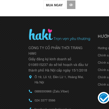
MUA NGAY
HƯỚN
CÔNG TY CỔ PHẦN THỜI TRANG
Hướng 
HAKI
Chính s
Giấy đăng ký kinh doanh số
Chính s
0108515237 do sở kế hoạch và đầu tư
Chính s
thành phố Hà Nội cấp ngày 15/1/2018
Ô 19, Lô 12, Đền Lừ 1, Hoàng Mai,
Chính s
Hà Nội
Chính s
0889300966 (Zalo,Viber)
024 3377 5566