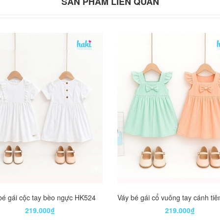
SẢN PHẨM LIÊN QUAN
bé gái cộc tay bèo ngực HK524
219.000₫
219.000₫