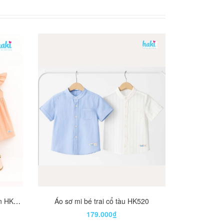
Váy bé gá
M
Váy bé gái cổ vuông tay cánh tiên HK525
Áo sơ mi bé trai cổ tàu HK520
179.000₫