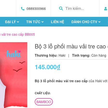
0889300966
ĐẠI LÝ
TIN TỨC
LIÊN HỆ
DÀNH CHO CTV
u vải tre cao cấp BB005
Bộ 3 lỗ phối màu vải tre ca
Thương hiệu:
Haki
|
Tình trạng:
Còn hàng
145.000₫
Bộ 3 lỗ phối màu vải tre cao cấp
của Haki với
CHẤT LIỆU:
BAMBOO