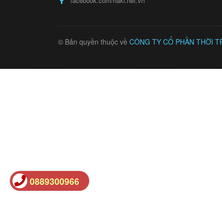
facebook.com/haki.net.vn
© Bản quyền thuộc về
CÔNG TY CỔ PHẦN THỜI T
0889300966