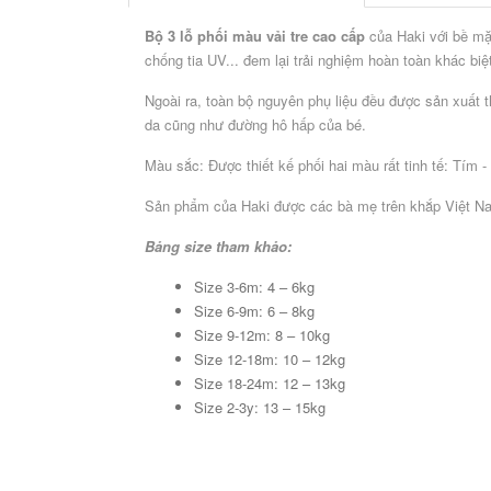
Bộ
Bộ
Bộ
sưu
Bộ 3 lỗ phối màu vải tre cao cấp
của Haki với bề mặt
sưu
sưu
tập
tập
tập
chống tia UV... đem lại trải nghiệm hoàn toàn khác biệ
vải
vải
sơ
sợi
Ngoài ra, toàn bộ nguyên phụ liệu đều được sản xuất 
sợi
sinh
tre
da cũng như đường hô hấp của bé.
sồi
-
cao
cao
2020
cấp
Màu sắc: Được thiết kế phối hai màu rất tinh tế: Tím -
cấp
CHỌN
Sản phẩm của Haki được các bà mẹ trên khắp Việt Na
THEO
SIZE
Bảng size tham khảo:
Newborn
Bé
Bé
Bé
Bé
Bé
Bé
Size 3-6m: 4 – 6kg
(2,5
từ
từ
từ
từ
từ
từ
Size 6-9m: 6 – 8kg
-
4
10
12
16
21
27
Size 9-12m: 8 – 10kg
4kg)
-
-
-
-
-
-
Size 12-18m: 10 – 12kg
10kg
12kg
16kg
21kg
27kg
30kg
Size 18-24m: 12 – 13kg
Size 2-3y: 13 – 15kg