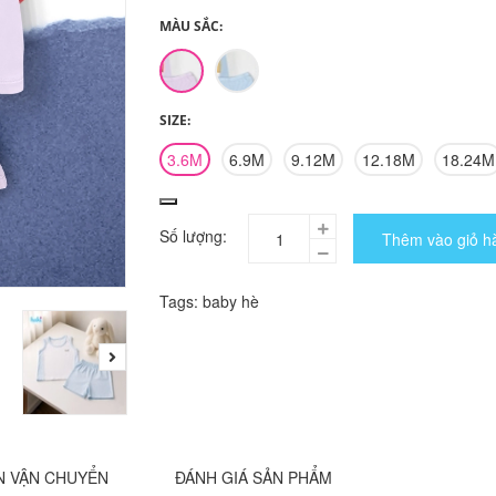
MÀU SẮC:
SIZE:
3.6M
6.9M
9.12M
12.18M
18.24M
Số lượng:
Thêm vào giỏ h
Tags:
baby
hè
N VẬN CHUYỂN
ĐÁNH GIÁ SẢN PHẨM