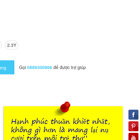
2.3Y
Gọi
0889300966
để được trợ giúp
àng
Hạnh phúc thuần khiết nhất,
không gì hơn là mang lại nụ
cười trên môi trẻ thơ”