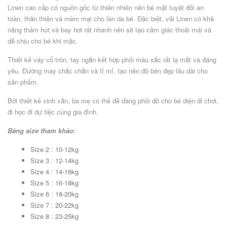
Linen cao cấp có nguồn gốc từ thiên nhiên nên bề mặt tuyệt đối an
toàn, thân thiện và mềm mại chọ làn da bé. Đặc biệt, vải Linen có khả
năng thấm hút và bay hơi rất nhanh nên sẽ tạo cảm giác thoải mái và
dễ chịu cho bé khi mặc.
Thiết kế váy cổ tròn, tay ngắn kết hợp phối màu sắc rất lạ mắt và đáng
yêu. Đường may chắc chắn và tỉ mỉ, tạo nên độ bền đẹp lâu dài cho
sản phẩm.
Bởi thiết kế xinh xắn, ba mẹ có thể dễ dàng phối đồ cho bé diện đi chơi,
đi học đi dự tiệc cùng gia đình.
Bảng size tham khảo:
Size 2 : 10-12kg
Size 3 : 12-14kg
Size 4 : 14-16kg
Size 5 : 16-18kg
Size 6 : 18-20kg
Size 7 : 20-22kg
Size 8 : 23-25kg