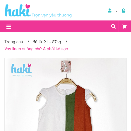
Trang chủ
Bé từ 21 - 27kg
/
/
Váy linen suông chữ A phối kẻ sọc