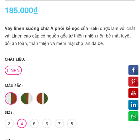
185.000₫
Váy linen suông chữ A phối kẻ sọc
của
Haki
được làm với chất
vải Linen cao cấp có nguồn gốc từ thiên nhiên nên bề mặt tuyệt
đối an toàn, thân thiện và mềm mại chọ làn da bé.
CHẤT LIỆU:
LINEN
MÀU SẮC:
SIZE:
3
4
5
6
7
8