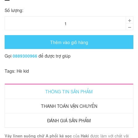
Số lượng:
Thêm vào giỏ hàng
Gọi
0889300966
để được trợ giúp
Tags:
Hè
kid
THÔNG TIN SẢN PHẨM
THANH TOÁN VẬN CHUYỂN
ĐÁNH GIÁ SẢN PHẨM
Váy linen suông chữ A phối kẻ sọc
của
Haki
được làm với chất vải