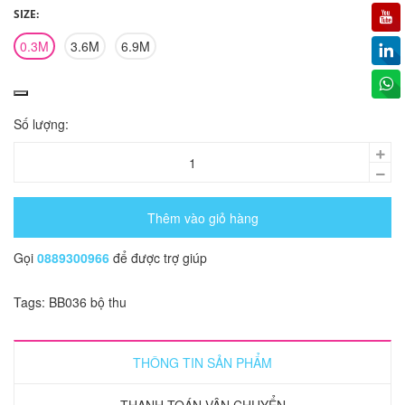
SIZE:
0.3M
3.6M
6.9M
Số lượng:
Thêm vào giỏ hàng
Gọi
0889300966
để được trợ giúp
Tags:
BB036
bộ
thu
THÔNG TIN SẢN PHẨM