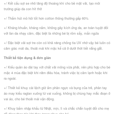
+/ Kết cấu sợi se nhỏ tăng độ thoáng khí cho bề mặt vải, tạo môi
trường giúp da con hít thở
+/ Thấm hút mồ hôi tốt hơn cotton thông thường gấp 60%
+/ Kháng khuẩn, kháng nấm, không gây kích ứng da, an toàn tuyệt đối
với làn da nhạy cảm, đặc biệt là những bé bị rôm sẩy, mẩn ngứa
+/ Đặc biệt vải sợi tre còn có khả năng chống tia UV nhờ vậy bé luôn có
cảm giác mát da, thoải mái khi mặc kể cả ở dưới thời tiết nắng gắt.
Thiết kế tiện dụng & đơn giản
+/ Kiểu quần áo dài tay với chất vải mỏng vừa phải, nên phù hợp cho bé
mặc 4 mùa đặc biệt khi nằm điều hòa, tránh việc bị cảm lạnh hoặc khi
ra ngoài.
+/ Thiết kế khuy cài lệch giữ ấm phần ngực và bụng của trẻ, phần tay
áo may kiểu raglan xuông từ vai xuống, không bị chùng hay mắc đoạn ở
vai áo, cho bé thoải mái vận động.
+/ Khuy bấm nhập khẩu từ Nhật, mịn, lì và chắc chắn tuyệt đối cho mẹ
dễ dàng thao tác khi thay trang phục cho bé.