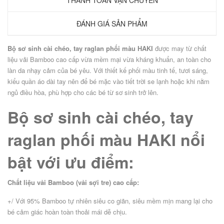
THANH TOÁN VẬN CHUYỂN
ĐÁNH GIÁ SẢN PHẨM
Bộ sơ sinh cài chéo, tay raglan phối màu HAKI
được may từ chất
liệu vải Bamboo cao cấp vừa mềm mại vừa kháng khuẩn, an toàn cho
làn da nhạy cảm của bé yêu. Với thiết kế phối màu tinh tế, tươi sáng,
kiểu quần áo dài tay nên để bé mặc vào tiết trời se lạnh hoặc khi nằm
ngủ điều hòa, phù hợp cho các bé từ sơ sinh trở lên.
Bộ sơ sinh cài chéo, tay
raglan phối màu HAKI nổi
bật với ưu điểm:
Chất liệu vải Bamboo (vải sợi tre) cao cấp:
+/ Với 95% Bamboo tự nhiên siêu co giãn, siêu mềm mịn mang lại cho
bé cảm giác hoàn toàn thoải mái dễ chịu.