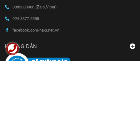
0889300966 (Zalo,Viber)
024 3377 5566
facebook.com/haki.net.vn
HƯỚNG DẪN
BẢN ĐỒ
LIÊN HỆ
© Bản quyền thuộc về
CÔNG TY CỔ PHẦN THỜI TRANG HAKI
Theo dõi chúng tôi trên