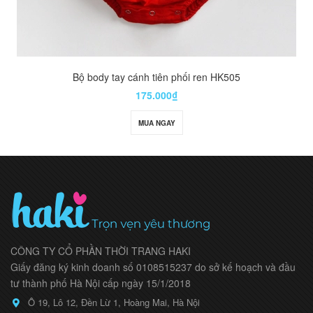
Bộ body tay cánh tiên phối ren HK505
175.000₫
MUA NGAY
CÔNG TY CỔ PHẦN THỜI TRANG HAKI
Giấy đăng ký kinh doanh số 0108515237 do sở kế hoạch và đầu
tư thành phố Hà Nội cấp ngày 15/1/2018
Ô 19, Lô 12, Đền Lừ 1, Hoàng Mai, Hà Nội