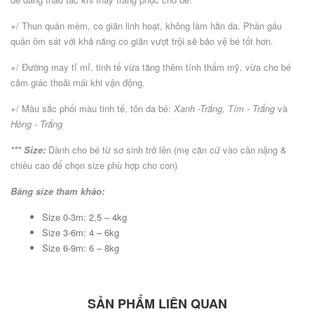
+/ Thun quần mềm, co giãn linh hoạt, không làm hằn da. Phần gấu
quần ôm sát với khả năng co giãn vượt trội sẽ bảo vệ bé tốt hơn.
+/ Đường may tỉ mỉ, tinh tế vừa tăng thêm tính thẩm mỹ, vừa cho bé
cảm giác thoải mái khi vận động.
+/ Màu sắc phối màu tinh tế, tôn da bé:
Xanh -Trắng, Tím - Trắng
và
Hồng - Trắng
*** Size:
Dành cho bé từ sơ sinh trở lên (mẹ căn cứ vào cân nặng &
chiều cao để chọn size phù hợp cho con)
Bảng size tham khảo:
Size 0-3m: 2,5 – 4kg
Size 3-6m: 4 – 6kg
Size 6-9m: 6 – 8kg
SẢN PHẨM LIÊN QUAN