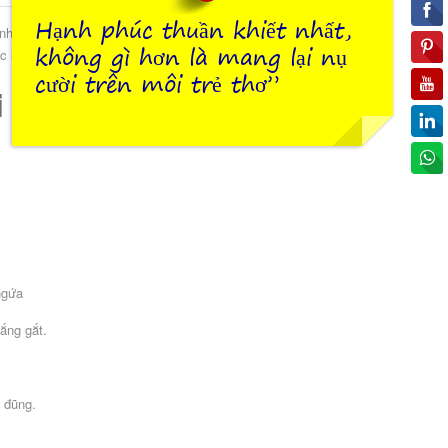
Hạnh phúc thuần khiết nhất,
trở lên. Kiểu body chip dài tay không chỉ nổi bật với
không gì hơn là mang lại nụ
c lên.
cười trên môi trẻ thơ”
i bật với ưu điểm:
ngứa
nắng gắt.
 đũng.