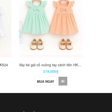
Áo sơ mi
M
HK524
Váy bé gái cổ vuông tay cánh tiên HK525
219.000₫
MUA NGAY