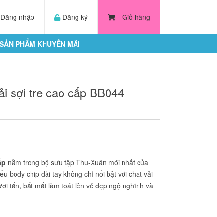
Đăng nhập
Đăng ký
Giỏ hàng
SẢN PHẨM KHUYẾN MÃI
ải sợi tre cao cấp BB044
ấp
nằm trong bộ sưu tập Thu-Xuân mới nhất của
ểu body chip dài tay không chỉ nổi bật với chất vải
ơi tắn, bắt mắt làm toát lên vẻ đẹp ngộ nghĩnh và