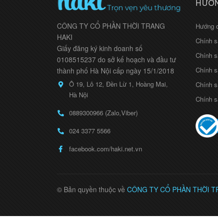
HƯỚN
CÔNG TY CỔ PHẦN THỜI TRANG
Hướng 
HAKI
Chính s
Giấy đăng ký kinh doanh số
Chính s
0108515237 do sở kế hoạch và đầu tư
Chính s
thành phố Hà Nội cấp ngày 15/1/2018
Ô 19, Lô 12, Đền Lừ 1, Hoàng Mai,
Chính s
Hà Nội
Chính s
0889300966 (Zalo,Viber)
024 3377 5566
facebook.com/haki.net.vn
© Bản quyền thuộc về
CÔNG TY CỔ PHẦN THỜI T