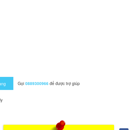
Gọi
0889300966
để được trợ giúp
àng
dy