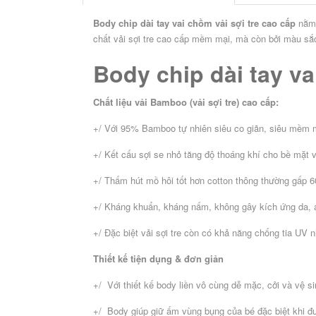
Bộ
Bộ
Bộ
sưu
Body chip dài tay vai chồm vải sợi tre cao cấp
nằm 
sưu
sưu
tập
tập
tập
chất vải sợi tre cao cấp mềm mại, mà còn bởi màu sắc
vải
vải
sơ
sợi
Body chip dài tay va
sợi
sinh
tre
sồi
-
cao
cao
2020
Chất liệu vải Bamboo (vải sợi tre) cao cấp:
cấp
cấp
+/ Với 95% Bamboo tự nhiên siêu co giãn, siêu mềm m
CHỌN
THEO
+/ Kết cấu sợi se nhỏ tăng độ thoáng khí cho bề mặt vả
SIZE
Newborn
+/ Thấm hút mồ hôi tốt hơn cotton thông thường gấp 
Bé
Bé
Bé
Bé
Bé
Bé
(2,5
từ
từ
từ
từ
từ
từ
-
+/ Kháng khuẩn, kháng nấm, không gây kích ứng da, an
4
10
12
16
21
27
4kg)
-
-
-
-
-
-
+/ Đặc biệt vải sợi tre còn có khả năng chống tia UV n
10kg
12kg
16kg
21kg
27kg
30kg
Thiết kế tiện dụng & đơn giản
+/ Với thiết kế body liền vô cùng dễ mặc, cởi và vệ
+/ Body giúp giữ ấm vùng bụng của bé đặc biệt khi đ