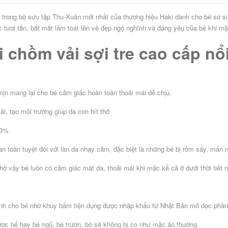
trong bộ sưu tập Thu-Xuân mới nhất của thương hiệu Haki dành cho bé sơ sinh 
 tươi tắn, bắt mắt làm toát lên vẻ đẹp ngộ nghĩnh và đáng yêu của bé khi mặ
i chồm vải sợi tre cao cấp nổ
ịn mang lại cho bé cảm giác hoàn toàn thoải mái dễ chịu.
i, tạo môi trường giúp da con hít thở
60%
 toàn tuyệt đối với làn da nhạy cảm, đặc biệt là những bé bị rôm sẩy, mẩn 
hờ vậy bé luôn có cảm giác mát da, thoải mái khi mặc kể cả ở dưới thời tiết 
 sinh cho bé nhờ khuy bấm tiện dụng được nhập khẩu từ Nhật Bản mở dọc phần
ược bế hay bé ngủ, bé trườn, bò sẽ không bị co như mặc áo thường.