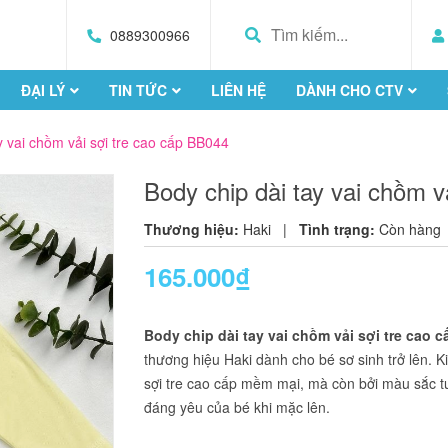
0889300966
ĐẠI LÝ
TIN TỨC
LIÊN HỆ
DÀNH CHO CTV
y vai chồm vải sợi tre cao cấp BB044
Body chip dài tay vai chồm v
Thương hiệu:
Haki
|
Tình trạng:
Còn hàng
165.000₫
Body chip dài tay vai chồm vải sợi tre cao c
thương hiệu Haki dành cho bé sơ sinh trở lên. Ki
sợi tre cao cấp mềm mại, mà còn bởi màu sắc tư
đáng yêu của bé khi mặc lên.