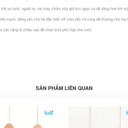
 trời se lạnh, ngoài ra, vai may chồm vừa giữ kín ngực và dễ dàng hơn khi m
hỏe mạnh, đáng yêu cho bé đặc biệt với màu sắc vô cùng dễ thương cho mẹ 
vào cân nặng & chiều cao để chọn size phù hợp cho con)
SẢN PHẨM LIÊN QUAN