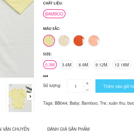
CHẤT LIỆU:
BAMBOO
MÀU SẮC:
SIZE:
0.3M
3.6M
6.9M
9.12M
12.18M
Số lượng:
Thêm vào giỏ h
Tags:
BB044; Baby; Bamboo; Tre; xuân thu; bo
N VẬN CHUYỂN
ĐÁNH GIÁ SẢN PHẨM