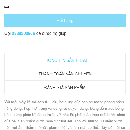
Hết hàng
Gọi
0889300966
để được trợ giúp
THÔNG TIN SẢN PHẨM
THANH TOÁN VẬN CHUYỂN
ĐÁNH GIÁ SẢN PHẨM
Với mẫu
váy kẻ cổ sen
từ Haki, bé cưng của bạn sẽ mang phong cách
năng động, hợp thời trang và cũng rất duyên dáng. Dáng đầm xòe bồng
bềnh cùng phần túi đằng trước với nắp lật phối màu theo mỗi bước chân
của bé. Sản phẩm được may từ chất liệu Thô với những ưu điểm vượt
trội: hút ẩm, thấm mồ hôi, giảm nhiệt và làm mát cơ thể. Đây sẽ một sự