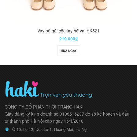
Váy bé gái cộc tay hở vai HK521
219.000₫
MUA NGAY
CÔNG TY CỔ PHẦN THỜI TRANG HAKI
Giấy đăng ký kinh doanh số 0108515237 do sở kế hoạch và đầu
tư thành phố Hà Nội cấp ngày 15/1/2018
Ô 19, Lô 12, Đền Lừ 1, Hoàng Mai, Hà Nội