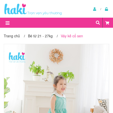
Trang chủ
Bé từ 21 - 27kg
Váy kẻ cổ sen
/
/