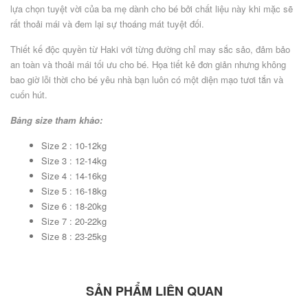
lựa chọn tuyệt vời của ba mẹ dành cho bé bởi chất liệu này khi mặc sẽ
rất thoải mái và đem lại sự thoáng mát tuyệt đối.
Thiết kế độc quyền từ Haki với từng đường chỉ may sắc sảo, đảm bảo
an toàn và thoải mái tối ưu cho bé. Họa tiết kẻ đơn giản nhưng không
bao giờ lỗi thời cho bé yêu nhà bạn luôn có một diện mạo tươi tắn và
cuốn hút.
Bảng size tham khảo:
Size 2 : 10-12kg
Size 3 : 12-14kg
Size 4 : 14-16kg
Size 5 : 16-18kg
Size 6 : 18-20kg
Size 7 : 20-22kg
Size 8 : 23-25kg
SẢN PHẨM LIÊN QUAN