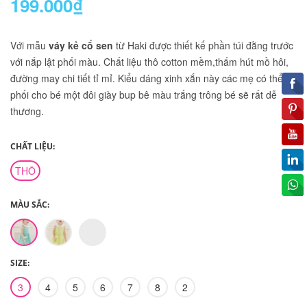
199.000₫
Với mẫu
váy kẻ cổ sen
từ Haki được thiết kế phần túi đằng trước
với nắp lật phối màu. Chất liệu thô cotton mềm,thấm hút mồ hôi,
đường may chi tiết tỉ mỉ. Kiểu dáng xinh xắn này các mẹ có thể
phối cho bé một đôi giày bup bê màu trắng trông bé sẽ rất dễ
thương.
CHẤT LIỆU:
THÔ
MÀU SẮC:
SIZE:
3
4
5
6
7
8
2