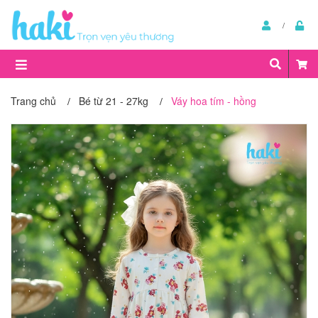
Trang chủ
Bé từ 21 - 27kg
Váy hoa tím - hồng
/
/