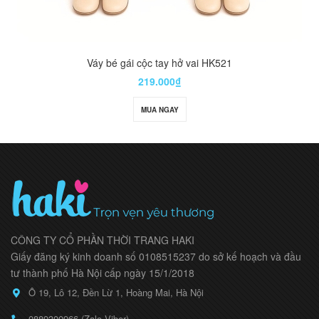
Váy bé gái cộc tay hở vai HK521
219.000₫
MUA NGAY
CÔNG TY CỔ PHẦN THỜI TRANG HAKI
Giấy đăng ký kinh doanh số 0108515237 do sở kế hoạch và đầu
tư thành phố Hà Nội cấp ngày 15/1/2018
Ô 19, Lô 12, Đền Lừ 1, Hoàng Mai, Hà Nội
0889300966 (Zalo,Viber)