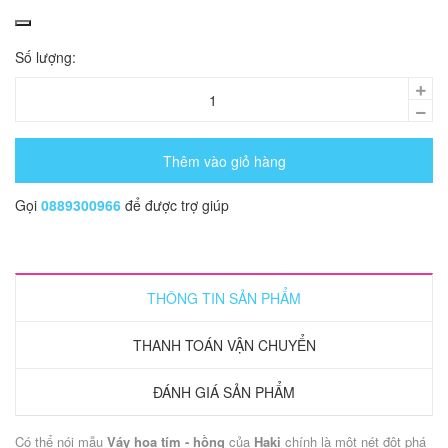
Số lượng:
Thêm vào giỏ hàng
Gọi
0889300966
để được trợ giúp
THÔNG TIN SẢN PHẨM
THANH TOÁN VẬN CHUYỂN
ĐÁNH GIÁ SẢN PHẨM
Có thể nói mẫu
Váy hoa tím - hồng
của
Haki
chính là một nét đột phá