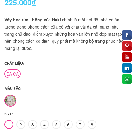
225.000₫
Váy hoa tím - hồng
của
Haki
chính là một nét đột phá và ấn
tượng trong phong cách của bé với chất vải da cá mang màu
trắng chủ đạo, điểm xuyết những hoa văn lớn nhỏ đẹp mắt tạo
nên phong cách cổ điển, quý phái mà không bộ trang phục nào
mang lại được.
CHẤT LIỆU:
DA CÁ
MÀU SẮC:
SIZE:
1
2
3
4
5
6
7
8