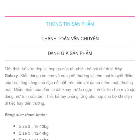
THÔNG TIN SẢN PHẨM
THANH TOÁN VẬN CHUYỂN
ĐÁNH GIÁ SẢN PHẨM
Một thiết kế vừa đẹp lại hợp gu của rất nhiều bé gái chính là
Váy
Galaxy
. Kiếu dáng xòe nhẹ vô cùng dễ thương lại che mọi khuyết điểm
của bé, tông hồng chủ đạo nổi bật trên nền vải da cá mềm mại, thoáng
mát. Điểm nhấn của đầm là dải khuy trước ngực tinh tế, tôn thêm vẻ dịu
dàng, nữ tính của bé. Thiết kế tay phồng lửng phù hợp cho bé khi diện
đi tiệc hay đến trường.
Bảng size tham khảo:
Size 2 : 10-12kg
Size 3 : 12-14kg
Size 4 : 14-16kg