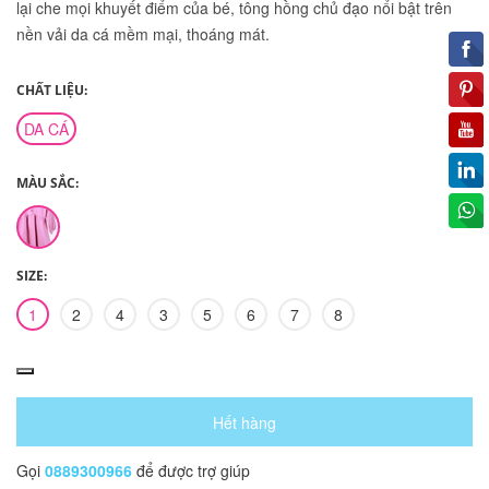
lại che mọi khuyết điểm của bé, tông hồng chủ đạo nổi bật trên
nền vải da cá mềm mại, thoáng mát.
CHẤT LIỆU:
DA CÁ
MÀU SẮC:
SIZE:
1
2
4
3
5
6
7
8
Hết hàng
Gọi
0889300966
để được trợ giúp