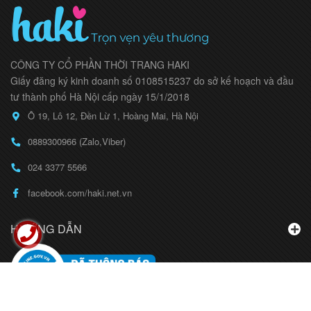
CÔNG TY CỔ PHẦN THỜI TRANG HAKI
Giấy đăng ký kinh doanh số 0108515237 do sở kế hoạch và đầu
tư thành phố Hà Nội cấp ngày 15/1/2018
Ô 19, Lô 12, Đền Lừ 1, Hoàng Mai, Hà Nội
0889300966 (Zalo,Viber)
024 3377 5566
facebook.com/haki.net.vn
HƯỚNG DẪN