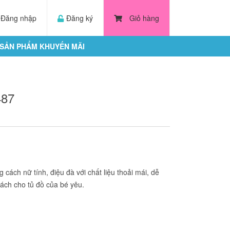
Đăng nhập
Đăng ký
Giỏ hàng
SẢN PHẨM KHUYẾN MÃI
487
g cách
nữ tính, điệu đà với chất liệu thoải mái, dễ
ách cho tủ đồ của bé yêu.