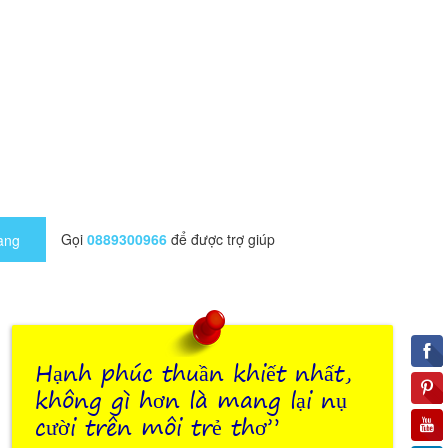
Gọi
0889300966
để được trợ giúp
àng
Hạnh phúc thuần khiết nhất,
không gì hơn là mang lại nụ
cười trên môi trẻ thơ”