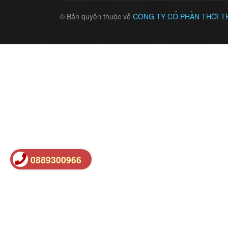
© Bản quyền thuộc về
CÔNG TY CỔ PHẦN THỜI T
0889300966