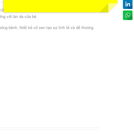
của Haki. Váy thoải mái, dễ mặc, rất thích hợp cho ba
ng với làn da của bé.
ồng bềnh, thiết kế cổ sen tạo sự tinh tế và dễ thương