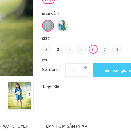
MÀU SẮC:
SIZE:
2
3
4
5
6
7
8
Số lượng:
Thêm vào giỏ h
Tags:
Kid
N VẬN CHUYỂN
ĐÁNH GIÁ SẢN PHẨM