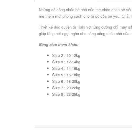
Bộ
Bộ
Bộ
sưu
Những cô công chúa bé nhỏ của mẹ chắc chắn sẽ yêu
sưu
sưu
tập
tập
tập
mẹ thêm mới phong cách cho tủ đồ của bé yêu. Chất l
vải
vải
sơ
sợi
Thiết kế độc quyền từ Haki với từng đường chỉ may sắc
sợi
sinh
tre
giúp tăng nét ngọt ngào cho nàng công chúa nhỏ của 
sồi
-
cao
cao
2020
cấp
Bảng size tham khảo:
cấp
CHỌN
Size 2 : 10-12kg
THEO
Size 3 : 12-14kg
SIZE
Size 4 : 14-16kg
Newborn
Size 5 : 16-18kg
Bé
Bé
Bé
Bé
Bé
Bé
(2,5
Size 6 : 18-20kg
từ
từ
từ
từ
từ
từ
-
4
10
12
16
21
27
Size 7 : 20-22kg
4kg)
-
-
-
-
-
-
Size 8 : 23-25kg
10kg
12kg
16kg
21kg
27kg
30kg