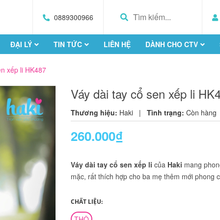
0889300966
ĐẠI LÝ
TIN TỨC
LIÊN HỆ
DÀNH CHO CTV
en xếp li HK487
Váy dài tay cổ sen xếp li HK
Thương hiệu:
Haki
|
Tình trạng:
Còn hàng
260.000₫
Váy dài tay cổ sen xếp li
của
Haki
mang phon
mặc, rất thích hợp cho ba mẹ thêm mới phong c
CHẤT LIỆU:
THÔ