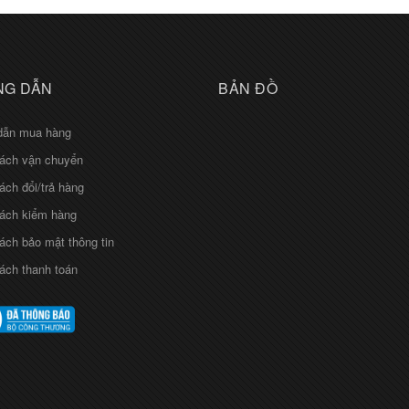
G DẪN
BẢN ĐỒ
dẫn mua hàng
ách vận chuyển
ách đổi/trả hàng
ách kiểm hàng
ách bảo mật thông tin
ách thanh toán