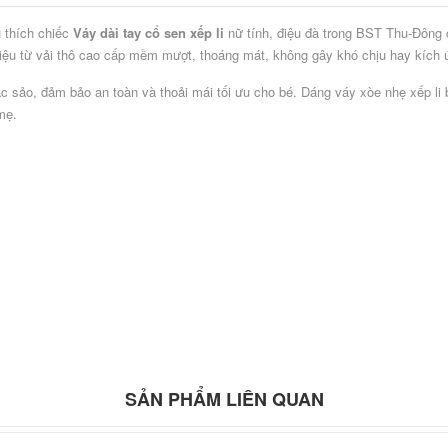
 thích chiếc
Váy dài tay cổ sen xếp li
nữ tính, điệu đà trong BST Thu-Đông 
iệu từ vải thô cao cấp mềm mượt, thoáng mát, không gây khó chịu hay kích ứ
 sảo, đảm bảo an toàn và thoải mái tối ưu cho bé. Dáng váy xòe nhẹ xếp li b
mẹ.
SẢN PHẨM LIÊN QUAN