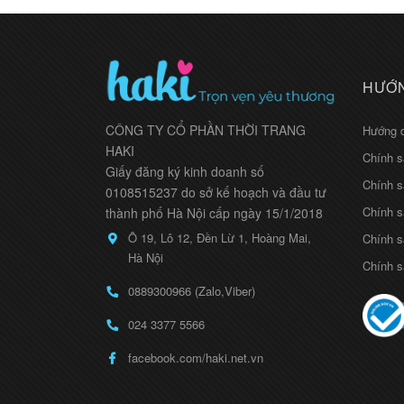
HƯỚN
CÔNG TY CỔ PHẦN THỜI TRANG
Hướng 
HAKI
Chính s
Giấy đăng ký kinh doanh số
Chính s
0108515237 do sở kế hoạch và đầu tư
Chính s
thành phố Hà Nội cấp ngày 15/1/2018
Ô 19, Lô 12, Đền Lừ 1, Hoàng Mai,
Chính s
Hà Nội
Chính s
0889300966 (Zalo,Viber)
024 3377 5566
facebook.com/haki.net.vn