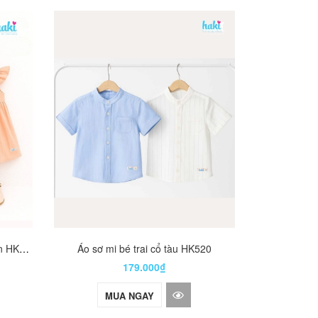
Váy bé gá
M
Váy bé gái cổ vuông tay cánh tiên HK525
Áo sơ mi bé trai cổ tàu HK520
179.000₫
MUA NGAY