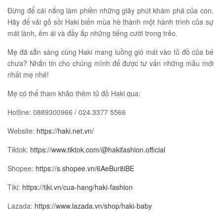
Đừng để cái nắng làm phiền những giây phút khám phá của con.
Hãy để vải gỗ sồi Haki biến mùa hè thành một hành trình của sự
mát lành, êm ái và đầy ắp những tiếng cười trong trẻo.
Mẹ đã sẵn sàng cùng Haki mang luồng gió mát vào tủ đồ của bé
chưa? Nhắn tin cho chúng mình để được tư vấn những mẫu mới
nhất mẹ nhé!
Mẹ có thể tham khảo thêm tủ đồ Haki qua:
Hotline: 0889300966 / 024.3377 5566
Website:
https://haki.net.vn/
Tiktok:
https://www.tiktok.com/@hakifashion.official
Shopee:
https://s.shopee.vn/6AeBur8iBE
Tiki:
https://tiki.vn/cua-hang/haki-fashion
Lazada:
https://www.lazada.vn/shop/haki-baby