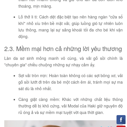
thoáng, mịn màng.
Lỗ thở li ti: Cách dệt đặc biệt tạo nên hàng ngàn "cửa sổ
khí" nhỏ xíu trên bề mặt vải, giúp luồng gió tự nhiên luôn
lưu thông, mang lại sự sảng khoái tối đa cho bé khi vận
động.
2.3. Mềm mại hơn cả những lời yêu thương
Làn da sơ sinh mỏng manh vô cùng, và vải gỗ sồi chính là
"chuyên gia" chiều chuộng những sự nhạy cảm ấy.
Sợi vải tròn mịn: Hoàn toàn không có các sợi bông xơ, vải
gỗ sồi lướt đi trên da bé một cách êm ái, tránh mọi sự ma
sát dù là nhỏ nhất.
Càng giặt càng mềm: Khác với những chất liệu thông
thường dễ bị khô cứng, vải Modal của Haki giữ nguyên độ
rủ óng ả và sự mềm mại tuyệt vời qua thời gian.