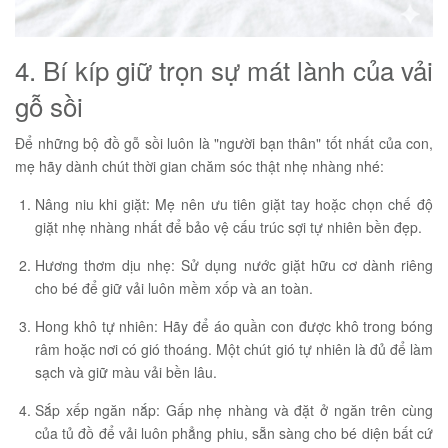
4. Bí kíp giữ trọn sự mát lành của vải
gỗ sồi
Để những bộ đồ gỗ sồi luôn là "người bạn thân" tốt nhất của con,
mẹ hãy dành chút thời gian chăm sóc thật nhẹ nhàng nhé:
Nâng niu khi giặt: Mẹ nên ưu tiên giặt tay hoặc chọn chế độ
giặt nhẹ nhàng nhất để bảo vệ cấu trúc sợi tự nhiên bền đẹp.
Hương thơm dịu nhẹ: Sử dụng nước giặt hữu cơ dành riêng
cho bé để giữ vải luôn mềm xốp và an toàn.
Hong khô tự nhiên: Hãy để áo quần con được khô trong bóng
râm hoặc nơi có gió thoáng. Một chút gió tự nhiên là đủ để làm
sạch và giữ màu vải bền lâu.
Sắp xếp ngăn nắp: Gấp nhẹ nhàng và đặt ở ngăn trên cùng
của tủ đồ để vải luôn phẳng phiu, sẵn sàng cho bé diện bất cứ