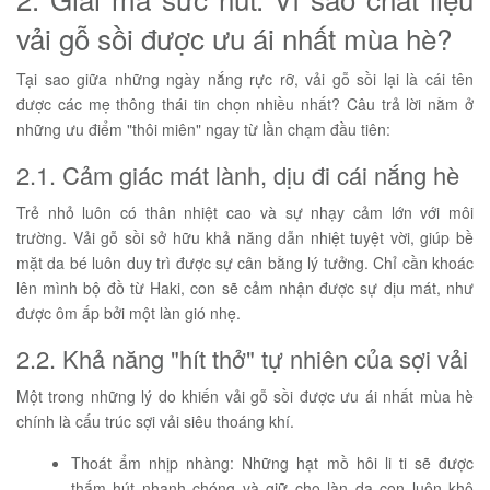
vải gỗ sồi được ưu ái nhất mùa hè?
Tại sao giữa những ngày nắng rực rỡ, vải gỗ sồi lại là cái tên
được các mẹ thông thái tin chọn nhiều nhất? Câu trả lời nằm ở
những ưu điểm "thôi miên" ngay từ lần chạm đầu tiên:
2.1. Cảm giác mát lành, dịu đi cái nắng hè
Trẻ nhỏ luôn có thân nhiệt cao và sự nhạy cảm lớn với môi
trường. Vải gỗ sồi sở hữu khả năng dẫn nhiệt tuyệt vời, giúp bề
mặt da bé luôn duy trì được sự cân bằng lý tưởng. Chỉ cần khoác
lên mình bộ đồ từ Haki, con sẽ cảm nhận được sự dịu mát, như
được ôm ấp bởi một làn gió nhẹ.
2.2. Khả năng "hít thở" tự nhiên của sợi vải
Một trong những lý do khiến vải gỗ sồi được ưu ái nhất mùa hè
chính là cấu trúc sợi vải siêu thoáng khí.
Thoát ẩm nhịp nhàng: Những hạt mồ hôi li ti sẽ được
thấm hút nhanh chóng và giữ cho làn da con luôn khô