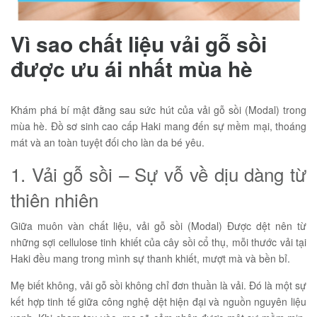
Vì sao chất liệu vải gỗ sồi
được ưu ái nhất mùa hè
Khám phá bí mật đằng sau sức hút của vải gỗ sồi (Modal) trong
mùa hè. Đồ sơ sinh cao cấp Haki mang đến sự mềm mại, thoáng
mát và an toàn tuyệt đối cho làn da bé yêu.
1. Vải gỗ sồi – Sự vỗ về dịu dàng từ
thiên nhiên
Giữa muôn vàn chất liệu, vải gỗ sồi (Modal) Được dệt nên từ
những sợi cellulose tinh khiết của cây sồi cổ thụ, mỗi thước vải tại
Haki đều mang trong mình sự thanh khiết, mượt mà và bền bỉ.
Mẹ biết không, vải gỗ sồi không chỉ đơn thuần là vải. Đó là một sự
kết hợp tinh tế giữa công nghệ dệt hiện đại và nguồn nguyên liệu