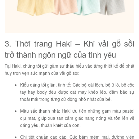
3. Thời trang Haki – Khi vải gỗ sồi
trở thành ngôn ngữ của tình yêu
Tại Haki, chúng tôi gửi gắm sự thấu hiểu vào từng thiết kế để phát
huy trọn vẹn sức mạnh của vải gỗ sồi:
Kiểu dáng tối giản, tinh tế: Các bộ cài lệch, bộ 3 lỗ, bộ cộc
tay hay body đều được cắt may khéo léo, đảm bảo sự
thoải mái trong từng cử động nhỏ nhất của bé.
Màu sắc thanh nhã: Haki ưu tiên những gam màu pastel
dịu mắt, giúp xua tan cảm giác nắng nóng và tôn lên vẻ
đáng yêu, thuần khiết của con.
Chi tiết chuẩn cao cấp: Cúc bấm mềm mại, đường viền