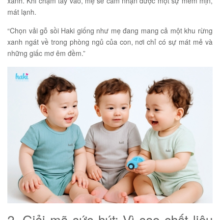
xanh. Khi chạm tay vào, mẹ sẽ cảm nhận được một sự mềm mịn,
mát lạnh.
“Chọn vải gỗ sồi Haki giống như mẹ đang mang cả một khu rừng
xanh ngát về trong phòng ngủ của con, nơi chỉ có sự mát mẻ và
những giấc mơ êm đềm.”
2. Giải mã sức hút: Vì sao chất liệu