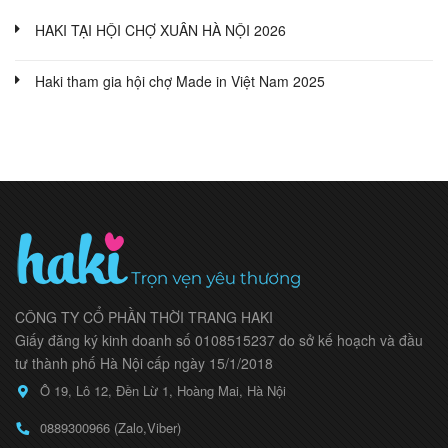
HAKI TẠI HỘI CHỢ XUÂN HÀ NỘI 2026
Haki tham gia hội chợ Made in Việt Nam 2025
CÔNG TY CỔ PHẦN THỜI TRANG HAKI
Giấy đăng ký kinh doanh số 0108515237 do sở kế hoạch và đầu
tư thành phố Hà Nội cấp ngày 15/1/2018
Ô 19, Lô 12, Đền Lừ 1, Hoàng Mai, Hà Nội
0889300966 (Zalo,Viber)