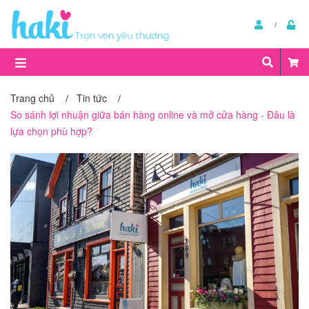
Trang chủ
Tin tức
/
/
So sánh lợi nhuận giữa bán hàng online và mở cửa hàng - Đâu là
lựa chọn phù hợp?