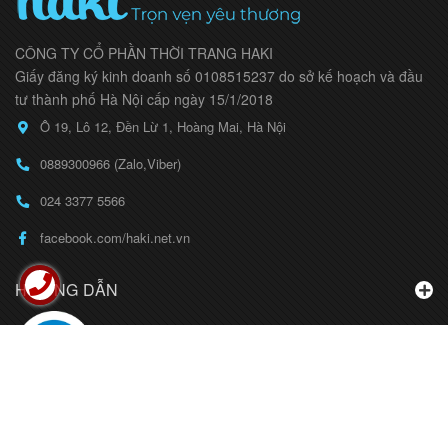
CÔNG TY CỔ PHẦN THỜI TRANG HAKI
Giấy đăng ký kinh doanh số 0108515237 do sở kế hoạch và đầu
tư thành phố Hà Nội cấp ngày 15/1/2018
Ô 19, Lô 12, Đền Lừ 1, Hoàng Mai, Hà Nội
0889300966 (Zalo,Viber)
024 3377 5566
facebook.com/haki.net.vn
HƯỚNG DẪN
BẢN ĐỒ