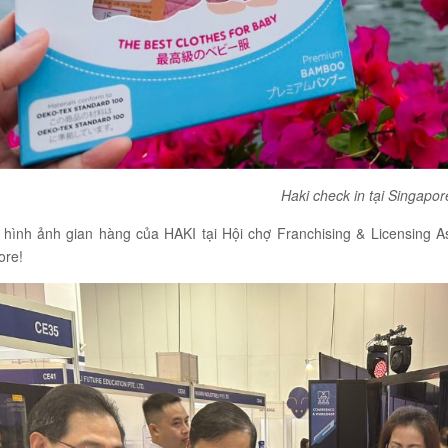
Haki check in tại Singapor
 hình ảnh gian hàng của HAKI tại Hội chợ Franchising & Licensing A
ore!