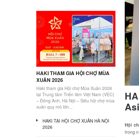
BÉ
GÁI
10
-
28KG
Váy/
Váy/
Quần
Juýp
Bộ
Đồ
Áo
Đầm
Đầm
và
áo
lót
-
-
chân
quần
thu
xuân
váy
đông
hè
BÉ
TRAI
HAKI THAM GIA HỘI CHỢ MÙA
10
XUÂN 2026
-
28KG
Haki tham gia Hội chợ Mùa Xuân 2026
HAK
tại Trung tâm Triển lãm Việt Nam (VEC)
Áo
Quần
Bộ
Phụ
– Đông Anh, Hà Nội – Siêu hội chợ mùa
Asi
áo
kiện
xuân quy mô lớn...
quần
khác
HAKI TẠI HỘI CHỢ XUÂN HÀ NỘI
BỘ
Hội ch
SƯU
2026
TẬP
trong n