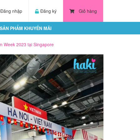
Đăng nhập
Đăng ký
Giỏ hàng
SẢN PHẨM KHUYẾN MÃI
am Week 2023 tại Singapore