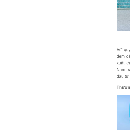
Với qu
đem đế
xuất kh
Nam, s
đầu tư
Thươn