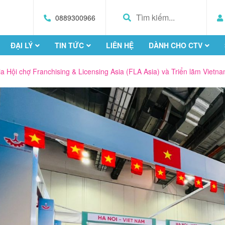
0889300966
ĐẠI LÝ
TIN TỨC
LIÊN HỆ
DÀNH CHO CTV
a Hội chợ Franchising & Licensing Asia (FLA Asia) và Triển lãm Vietn