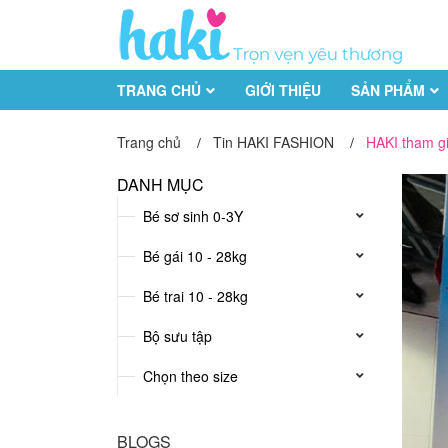
TRANG CHỦ
GIỚI THIỆU
SẢN PHẨM
Trang chủ
Tin HAKI FASHION
HAKI tham gi
/
/
DANH MỤC
Bé sơ sinh 0-3Y
BÉ
SƠ
SINH
Bé gái 10 - 28kg
0-
3Y
Bé trai 10 - 28kg
Đồ
Bộ
Bộ
Bộ
Bộ
Áo
Quần
Áo
Romper
Bộ sưu tập
đông
cộc
dài
sát
liền
khoác
bé
-
nách
(body)
gái
Chọn theo size
bé
sơ
sinh
BLOGS