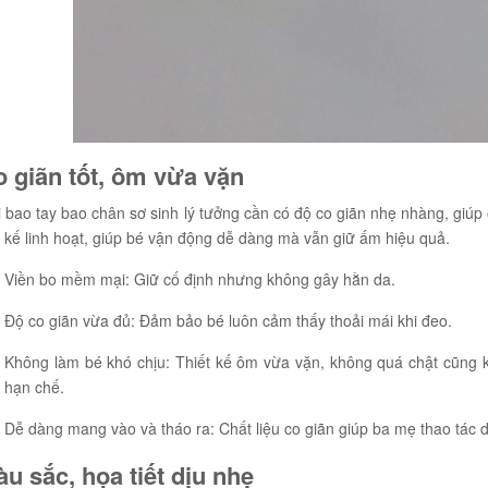
o giãn tốt, ôm vừa vặn
i bao tay bao chân sơ sinh lý tưởng cần có độ co giãn nhẹ nhàng, giú
t kế linh hoạt, giúp bé vận động dễ dàng mà vẫn giữ ấm hiệu quả.
Viền bo mềm mại: Giữ cố định nhưng không gây hằn da.
Độ co giãn vừa đủ: Đảm bảo bé luôn cảm thấy thoải mái khi đeo.
Không làm bé khó chịu: Thiết kế ôm vừa vặn, không quá chật cũng 
hạn chế.
Dễ dàng mang vào và tháo ra: Chất liệu co giãn giúp ba mẹ thao tác
àu sắc, họa tiết dịu nhẹ