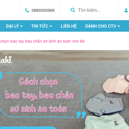
0889300966
ĐẠI LÝ
TIN TỨC
LIÊN HỆ
DÀNH CHO CTV
chọn bao tay bao chân sơ sinh an toàn cho bé