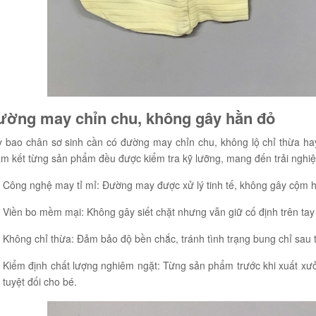
ường may chỉn chu, không gây hằn đỏ
y bao chân sơ sinh cần có đường may chỉn chu, không lộ chỉ thừa hay
am kết từng sản phẩm đều được kiểm tra kỹ lưỡng, mang đến trải nghiệ
Công nghệ may tỉ mỉ: Đường may được xử lý tinh tế, không gây cộm h
Viền bo mềm mại: Không gây siết chặt nhưng vẫn giữ cố định trên tay
Không chỉ thừa: Đảm bảo độ bền chắc, tránh tình trạng bung chỉ sau t
Kiểm định chất lượng nghiêm ngặt: Từng sản phẩm trước khi xuất xư
tuyệt đối cho bé.