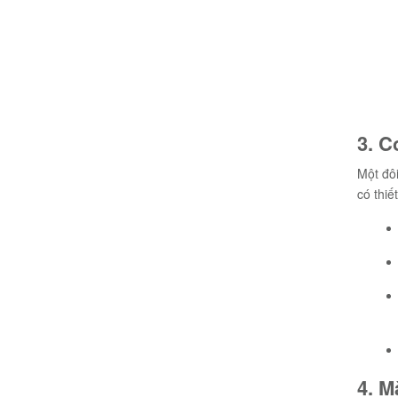
3. C
Một đô
có thiế
4. M