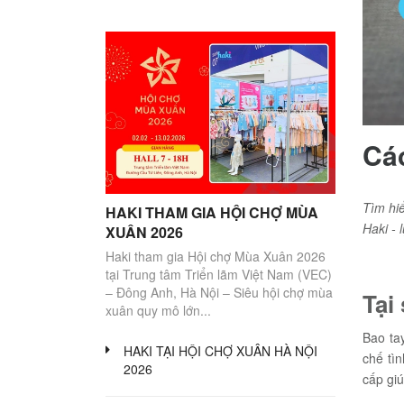
BÉ
GÁI
10
-
28KG
Váy/
Váy/
Quần
Juýp
Bộ
Đồ
Áo
Đầm
Đầm
và
áo
lót
-
-
chân
quần
thu
Các
xuân
váy
đông
hè
BÉ
Tìm hiể
TRAI
HAKI THAM GIA HỘI CHỢ MÙA
10
Haki -
XUÂN 2026
-
28KG
Haki tham gia Hội chợ Mùa Xuân 2026
tại Trung tâm Triển lãm Việt Nam (VEC)
Áo
Quần
Bộ
Phụ
– Đông Anh, Hà Nội – Siêu hội chợ mùa
Tại
áo
kiện
xuân quy mô lớn...
quần
khác
Bao ta
HAKI TẠI HỘI CHỢ XUÂN HÀ NỘI
BỘ
chế tì
SƯU
2026
cấp giú
TẬP