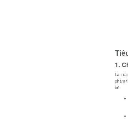
Tiê
1. C
Làn da
phẩm từ
bé.