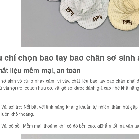
u chí chọn bao tay bao chân sơ sinh 
hất liệu mềm mại, an toàn
 sơ sinh vô cùng nhạy cảm, vì vậy, chất liệu bao tay bao chân phả
 vải sợi tre, cotton hữu cơ, vải gỗ sồi được đánh giá cao nhờ khả năng
Vải sợi tre: Nổi bật với tính năng kháng khuẩn tự nhiên, thấm hút gấp
luôn khô thoáng.
Vải gỗ sồi: Mềm mại, thoáng khí, có độ bền cao, giữ ấm tốt mà vẫn tạ