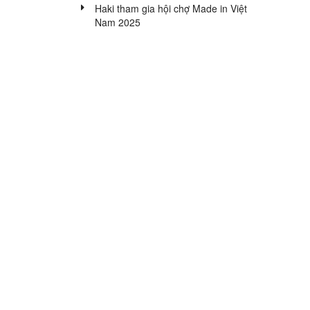
Bộ
Haki tham gia hội chợ Made in Việt
Bộ
Bộ
sưu
Nam 2025
sưu
sưu
tập
tập
tập
vải
vải
sơ
sợi
sợi
sinh
tre
sồi
-
cao
cao
2020
cấp
cấp
CHỌN
THEO
SIZE
Newborn
Bé
Bé
Bé
Bé
Bé
Bé
(2,5
từ
từ
từ
từ
từ
từ
-
4
10
12
16
21
27
4kg)
-
-
-
-
-
-
10kg
12kg
16kg
21kg
27kg
30kg