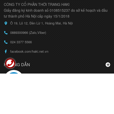
CÔNG TY CỔ PHẦN THỜI TRANG HAKI
Giấy đăng ký kinh doanh số 0108515237 do sở kế hoạch và đầu
tư thành phố Hà Nội cấp ngày 15/1/2018
Ô 19, Lô 12, Đền Lừ 1, Hoàng Mai, Hà Nội
0889300966 (Zalo,Viber)
024 3377 5566
facebook.com/haki.net.vn
HƯỚNG DẪN
BẢN ĐỒ
LIÊN HỆ