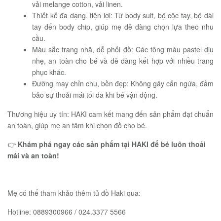
vải melange cotton, vải linen.
Thiết kế đa dạng, tiện lợi: Từ body suit, bộ cộc tay, bộ dài
tay đến body chip, giúp mẹ dễ dàng chọn lựa theo nhu
cầu.
Màu sắc trang nhã, dễ phối đồ: Các tông màu pastel dịu
nhẹ, an toàn cho bé và dễ dàng kết hợp với nhiều trang
phục khác.
Đường may chỉn chu, bền đẹp: Không gây cấn ngứa, đảm
bảo sự thoải mái tối đa khi bé vận động.
Thương hiệu uy tín: HAKI cam kết mang đến sản phẩm đạt chuẩn
an toàn, giúp mẹ an tâm khi chọn đồ cho bé.
👉
Khám phá ngay các sản phẩm tại HAKI để bé luôn thoải
mái và an toàn!
Mẹ có thể tham khảo thêm tủ đồ Haki qua:
Hotline: 0889300966 / 024.3377 5566