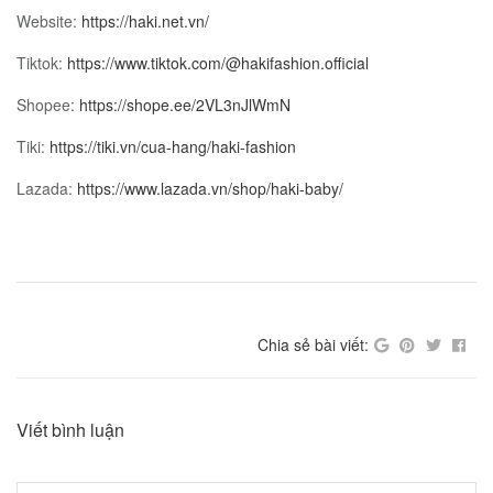
Website:
https://haki.net.vn/
Tiktok:
https://www.tiktok.com/@hakifashion.official
Shopee:
https://shope.ee/2VL3nJlWmN
Tiki:
https://tiki.vn/cua-hang/haki-fashion
Lazada:
https://www.lazada.vn/shop/haki-baby/
Chia sẻ bài viết:
Viết bình luận